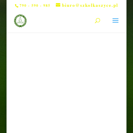
biuro@szkolkaszyce.pl
790 - 590 - 985
Strona główna
/
Drzewa
/ Grab pospolity