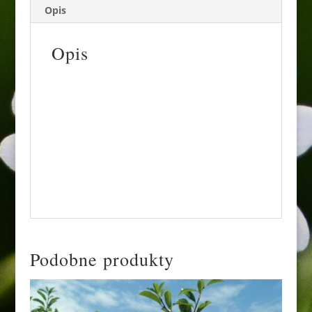
Opis
Opis
Drzewo toleruje różne typy gleb, w tym
lekkie i piaszczyste. Optymalne są jednak
podłoża żyzne, umiarkowanie wilgotne, o
odczynie obojętnym do lekko zasadowego.
Grab znosi krótkotrwałe zalewanie. Jest
gatunkiem mrozoodpornym, ale zaszkodzić
mu mogą bezśnieżne zimy i anomalie
pogodowe.
Podobne produkty