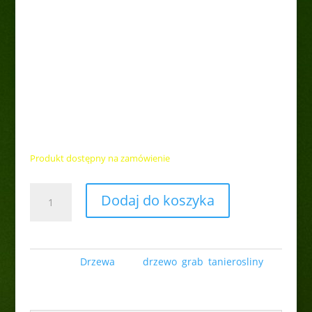
Grab pospolity
20,00
zł
Produkt dostępny na zamówienie
ilość
Dodaj do koszyka
Grab
pospolity
Kategoria:
Drzewa
Tagi:
drzewo
,
grab
,
tanierosliny