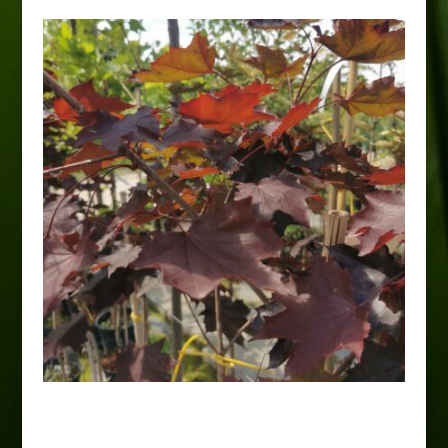
Klon pospolity „Crimson
Sentry”