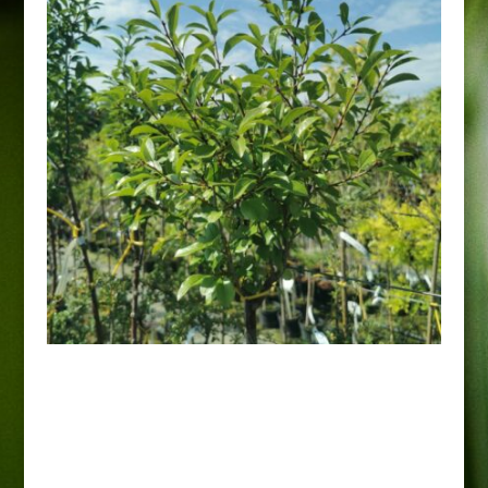
Wiśnia kulista
„Umbraculifera” pa
50,00
zł