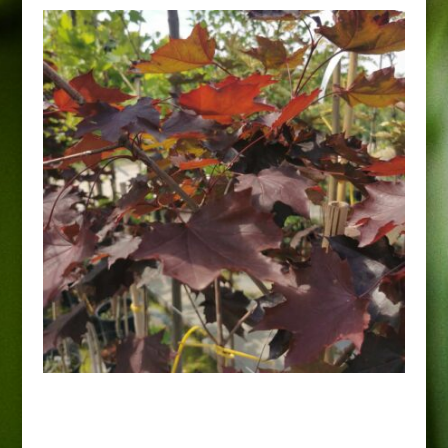
Klon pospolity „Crimson
Sentry”