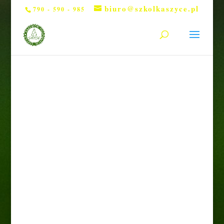
biuro@szkolkaszyce.pl
790 - 590 - 985
Strona główna
/
Drzewa
/ Modrzew japoński
„Pendula”