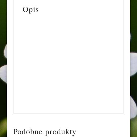
Opis
Ze względu na wielkość rośliny
możliwy jest jedynie odbiór
osobisty.
Modrzew europejski Pendula na pniu jest
niewielkim drzewem, które osiąga wysokość
około 4-5 metrów. Jego korona tworzy
smukły, zwisający kształt, który sprawia, że
drzewo wygląda jak łezka lub wodospad.
Wiosną pojawiają się na nim jasnozielone
igły, a jesienią zmieniają się one na piękne,
złote odcienie.
Podobne produkty