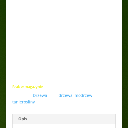
Modrzew japoński
„Pendula”
85,00
zł
Roślina w pojemniku 5l.
Brak w magazynie
Kategoria:
Drzewa
Tagi:
drzewa
,
modrzew
,
tanierosliny
Opis