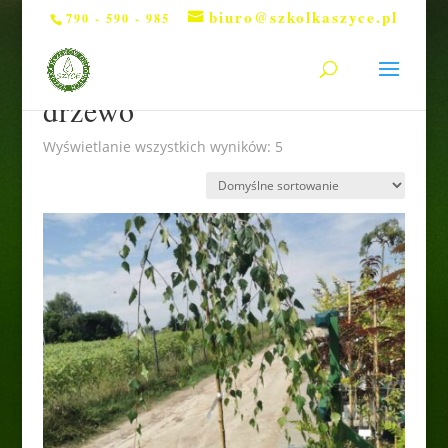
biuro@szkolkaszyce.pl
790 - 590 - 985
Strona główna
/ Produkty otagowane „drzewo”
drzewo
Wyświetlanie wszystkich wyników: 5