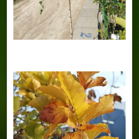
Brzoza brodawkowata „Youngii”
75,00
zł