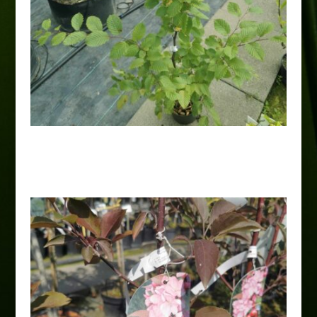
Grab pospolity
20,00
zł