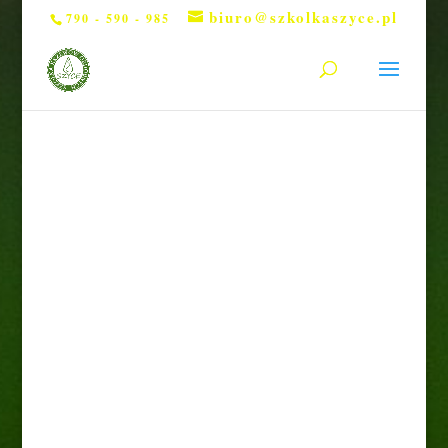
biuro@szkolkaszyce.pl
790 - 590 - 985
Strona główna
/
Drzewa
/ Słonisz Pa