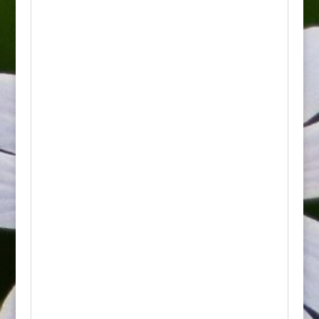
bobowatych o bardzo oryginalnej,
egzotycznej urodzie
.
W formie piennej
tworzy niezwykle ciekawą, zwartą, niemal
idealnie kulistą koronę, która zachwyca
kontrastowym ubarwieniem i obfitym
kwitnieniem.
Najważniejsze cechy:
• Wygląd: Posiada wąskie, drobne, podłużne
liście o unikalnym, srebrzysto-błękitnym lub
szaro-niebieskim odcieniu. Na pędach
znajduje się dość spora liczba ostrych cierni.
Kwiaty są motylkowate, pachnące, o
pastelowej barwie – od różowo-fioletowej po
jasnopurpurową.
• Kwitnienie: Od czerwca do lipca. Kwiaty
rozwijają się bardzo masowo i są wybitnie
miododajne, przez co przyciągają całe roje
pszczół i motyli. Po przekwitnięciu na
gałęziach pojawia się duża ilość ozdobnych,
twardych torebek nasiennych w formie