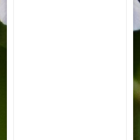
strąków.
• Wzrost: Wysokość zależy od miejsca
szczepienia na podkładce (najczęściej pień
ma 120-160 centymetrów). Sama korona
rośnie umiarkowanie i osiąga około 1 do 1,5
metra średnicy. Regularne cięcie pozwala
utrzymać jej bardzo gęsty, regularny kształt.
• Wymagania: Wyjątkowo mało wymagający i
łatwy w uprawie. Najlepiej rośnie na
stanowiskach w pełni słonecznych i ciepłych.
Doskonale radzi sobie w niemal każdym
rodzaju gleby, preferując podłoża lekkie,
piaszczyste i bardzo dobrze przepuszczalne.
• Odporność: Cechuje się potężną
odpornością na suszę, wysokie temperatury
oraz zasolenie podłoża i zanieczyszczenia
miejskie. Roślina nie choruje i nie jest
atakowana przez szkodniki. Dobrze znosi
zimy, ale młode okazy warto sadzić w