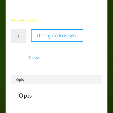
40,00
zł
Pozostało tylko: 2
ilość
Dodaj do koszyka
Słonisz
Pa
Kategoria:
Drzewa
Opis
Opis
Słonisz srebrzysty szczepiony na pniu to
rzadko spotykany, unikatowy krzew z rodziny