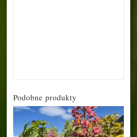
miejscach osłoniętych od mroźnych wiatrów.
• Zastosowanie: Idealny jako rzadki,
przyciągający uwagę rarytas do małych
ogrodów przydomowych, ogrodów skalnych,
nowoczesnych oraz na słoneczne rabaty. Ze
względu na ogromną odporność świetnie
sprawdza się w trudnych warunkach
miejskich, przy drogach, na skarpach oraz
uprawiany w donicach na nasłonecznionych
tarasach
Podobne produkty