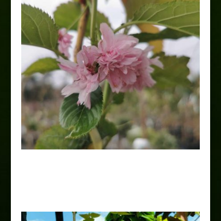
Wiśnia „Kiku-shidare-zakura”
75,00
zł