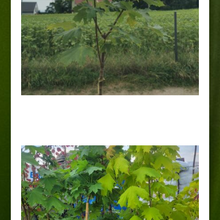
Klon pospolity „Globosum” Pa
110,00
zł