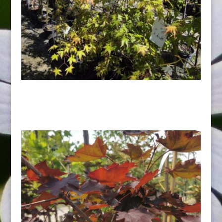
Klon palmowy
35,00
zł