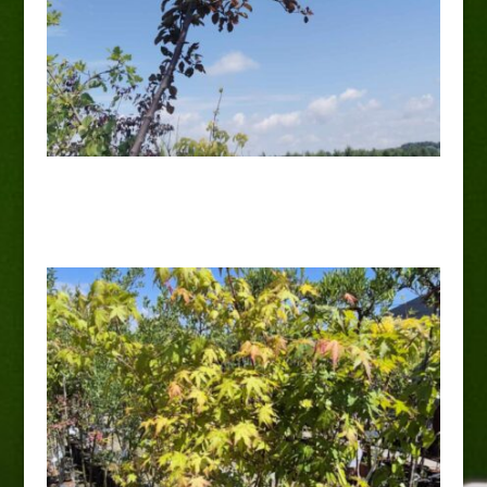
Jabłoń ozdobna „Nicoline”
120,00
zł