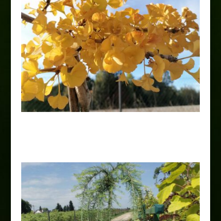
Miłorząb dwuklapowy „Mariken”
150,00
zł