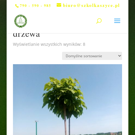
biuro@szkolkaszyce.pl
790 - 590 - 985
Strona główna
/ Produkty otagowane „drzewa”
drzewa
Wyświetlanie wszystkich wyników: 8