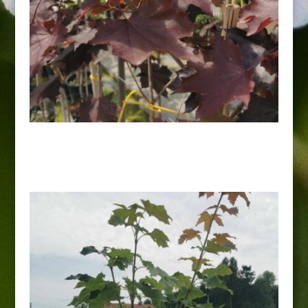
Klon pospolity „Crimson Sentry”
70,00
zł