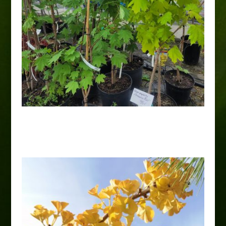
Klon pospolity „Green Column”
70,00
zł