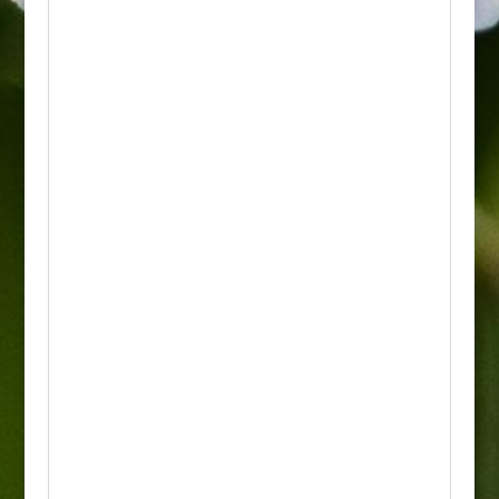
osiągając około 30 do 60 centymetrów
wysokości, ale rozrasta się szeroko na boki.
Posadzona przy podporach (murkach,
pniach drzew) potrafi się po nich wspinać za
pomocą korzeni czepnych nawet na
wysokość do 2 metrów.
• Wymagania: Jest bardzo tolerancyjna i
rośnie niemal w każdej glebie ogrodowej,
byle odpowiednio wilgotnej. Najlepiej
wybarwia się w miejscach słonecznych, ale
dobrze radzi sobie również w półcieniu i
cieniu.
• Odporność: Wykazuje bardzo dobrą
mrozoodporność, doskonale znosi
zanieczyszczenia miejskie oraz przycinanie,
które stymuluje krzewienie się rośliny i
zagęszczenie pokroju.
• Zastosowanie: Idealna jako roślina
okrywowa i zadarniająca, doskonała na
niskie obwódki, rabaty, do ogrodów skalnych