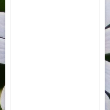
Trzmielina Fortune’a Emerald 'n Gold to
niski, zimozielony krzew o gęstym, płożącym
lub wzniesionym pokroju. Jest to jedna z
najpopularniejszych odmian trzmieliny,
niezwykle ceniona za jaskrawe ubarwienie
liści, które ożywiają ogród przez cały rok.
Najważniejsze cechy:
• Wygląd: Posiada małe, eliptyczne, skórzaste
liście o bardzo dekoracyjnym ubarwieniu.
Środek liścia jest ciemnozielony, natomiast
brzegi zdobi szeroki, złocistożółty margines.
Zimą pod wpływem mrozu liście pięknie
przebarwiają się na różowo-purpurowy
kolor.
• Kwitnienie: Kwiaty są bardzo drobne,
zielonkawobiałe i niemal niewidoczne,
rozwijają się w lipcu, jednak nie mają
wartości dekoracyjnej.
• Wzrost: Rośnie umiarkowanie szybko,