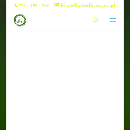
biuro@szkolkaszyce.pl
790 - 590 - 985
Strona główna
/
Rośliny liściaste
/ Trzmielina
Fortune’a ”Emerald 'n Gold”