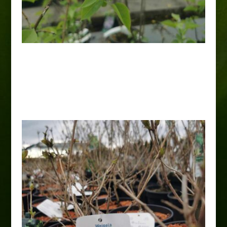
Lilak pospolity „Madame
Florent Stepman”
20,00
zł