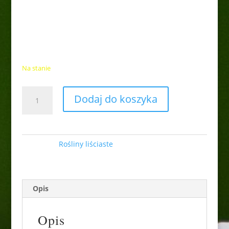
Trzmielina Fortune’a
”Emerald 'n Gold”
18,00
zł
Na stanie
ilość
Dodaj do koszyka
Trzmielina
Fortune'a
''Emerald
'n
Kategoria:
Rośliny liściaste
Gold''
Opis
Opis