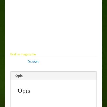
Kasztan jadalny 'Variegata’
75,00
zł
Brak w magazynie
Kategoria:
Drzewa
Opis
Opis
Kasztan jadalny to duże drzewo dorastające
do 20-30 m wysokości. Charakteryzuje się