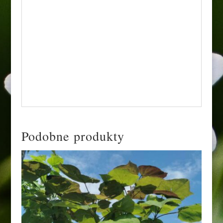
gęstą, rozłożystą, zaokrągloną koroną, a jego
liście są zielone a u odmiany variegata z
kremowo-żółtym, nieregularnym
obrzeżeniem. Ich kształt jest podłużny,
lancetowaty, ząbkowany, mogą one osiągnąć
do 20 cm długości i 6 cm szerokości.
Podobne produkty