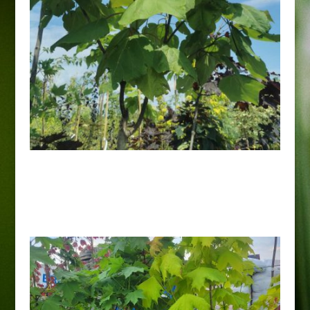
Catalpa „Purpurea”
200,00
zł