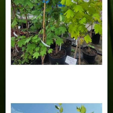
Klon pospolity „Green
Column”
70,00
zł