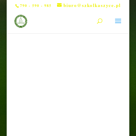
biuro@szkolkaszyce.pl
790 - 590 - 985
Strona główna
/
Drzewa
/ Kasztan jadalny 'Variegata’