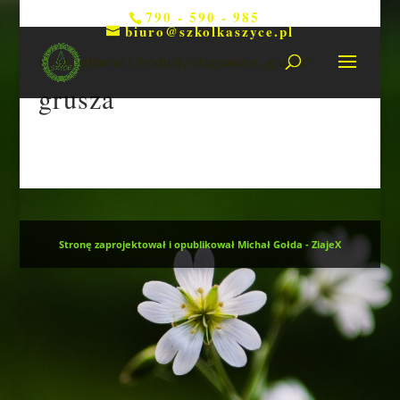
790 - 590 - 985
biuro@szkolkaszyce.pl
Strona główna
/ Produkty otagowane „grusza”
grusza
Nie znaleziono produktów, których
szukasz.
Stronę zaprojektował i opublikował Michał Gołda - ZiajeX