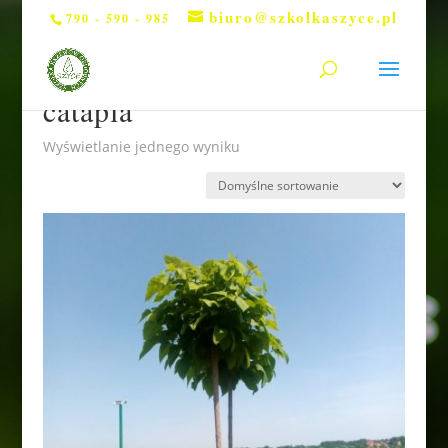
biuro@szkolkaszyce.pl
790 - 590 - 985
Strona główna
/ Produkty otagowane „catapla”
catapla
Wyświetlanie jednego wyniku