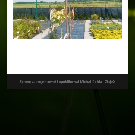
Catalpa bignoniowa „Nana” Pa160-180cm
160,00
zł
Stronę zaprojektował i opublikował Michał Gołda - ZiajeX