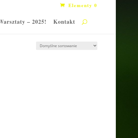
Elementy 0
Warsztaty – 2025!
Kontakt