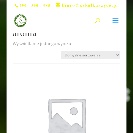
biuro@szkolkaszyce.pl
790 - 590 - 985
Strona główna
/ Produkty otagowane „aronia”
aronia
Wyświetlanie jednego wyniku