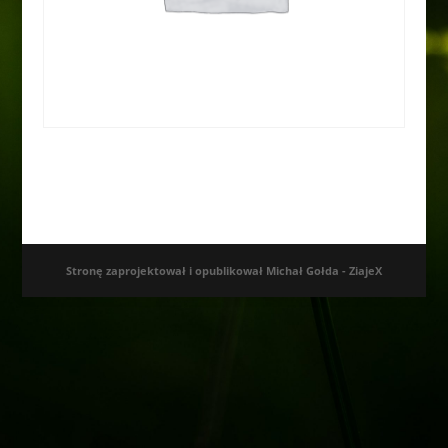
Aronia czarna „Nero” Pa
50,00
zł
Stronę zaprojektował i opublikował Michał Gołda - ZiajeX