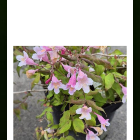
Migdałowiec trójklapowy-
krzew
35,00
zł