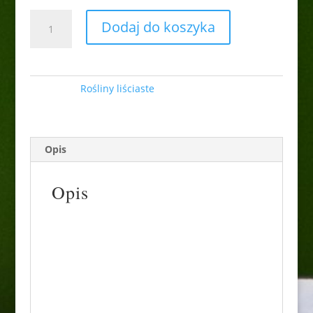
ilość
Dodaj do koszyka
Żylistek
szorstki
''Candidissima''
Kategoria:
Rośliny liściaste
Opis
Opis
Żylistek szorstki Candidissima to niezwykle
dekoracyjny, gęsty krzew liściasty o
wyprostowanym pokroju i sztywnych
pędach, których starsze gałęzie malowniczo
przewieszają się na boki. Słynie z wyjątkowo
obfitego, spektakularnego kwitnienia, które
przypomina białą chmurę.