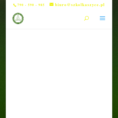
biuro@szkolkaszyce.pl
790 - 590 - 985
Strona główna
/
Rośliny liściaste
/ Żylistek szorstki
”Candidissima”