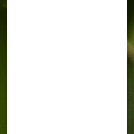
sobie również w przeciętnej ziemi
ogrodowej.
• Odporność: Wykazuje dobrą
mrozoodporność, jednak w bardzo surowe
zimy pąki kwiatowe lub wierzchołki pędów
mogą nadmarzać, dlatego preferuje miejsca
osłonięte od mroźnych wiatrów. Bardzo
dobrze znosi cięcie, które należy wykonywać
tuż po kwitnieniu.
• Zastosowanie: Doskonale prezentuje się
sadzony pojedynczo jako soliter w miejscach
reprezentacyjnych lub w grupach
kompozycyjnych z innymi krzewami. Idealnie
nadaje się na formowane oraz naturalne
żywopłoty i szpalery w ogrodach
przydomowych i