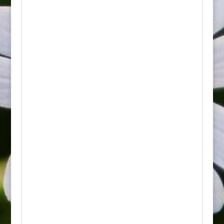
Najważniejsze cechy:
• Wygląd: Posiada lancetowate,
ciemnozielone, szorstkie w dotyku liście o
ząbkowanych brzegach, które jesienią
opadają. Jego największą ozdobą są pełne,
śnieżnobiałe kwiaty zebrane w wąskie,
stojące wiechy. Z zewnętrznej strony płatki
mogą mieć bardzo delikatny, różowy odcień.
• Kwitnienie: Od czerwca do lipca. Kwiaty
rozwijają się masowo, całkowicie pokrywając
pędy rośliny.
• Wzrost: Rośnie umiarkowanie szybko,
osiągając zazwyczaj wysokość od 2 do 2,5
metra przy szerokości około 1,5-2 metrów.
• Wymagania: Najlepiej rośnie na
stanowiskach słonecznych lub lekko
półcienistych. Preferuje gleby żyzne,
próchnicze, przepuszczalne i umiarkowanie
wilgotne, ale jest dość tolerancyjny i poradzi