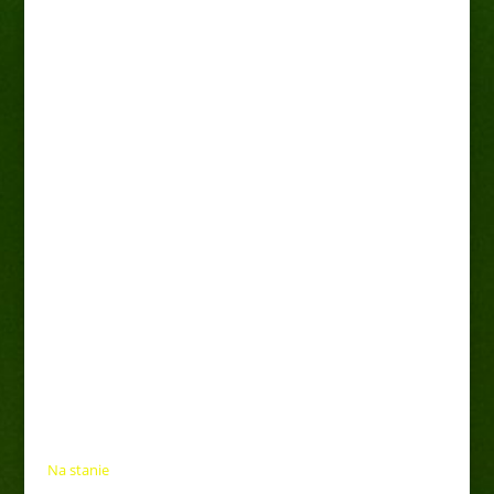
Żylistek szorstki
”Candidissima”
15,00
zł
Na stanie