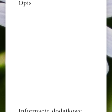
Opis
Zwarta, wolno rosnąca odmiana żylistka
wysmukłego, o zaokrąglonym pokroju.
Dorasta do ok. 0,7 m wysokości i 1 m
szerokości. Liście lancetowate, zielone,
jesienią przebarwiające się na
czerwonopurpurowo. Kwiaty podwójne,
białe, zebrane w kwiatostany. Kwitnie
obficie, pokrywając kwiatami cały krzew, w
maju/czerwcu. Nie ma specjalnych
wymagań glebowych, ale preferuje
stanowiska słoneczne. Najlepiej rośnie na
glebach umiarkowanie wilgotnych.
Stosowana na rabaty, szpalery i niskie
żywopłoty. Polecana do ogrodów skalnych.
Informacje dodatkowe