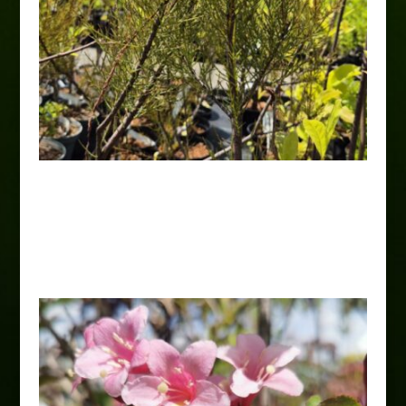
Tamaryszek drobnokwiatowy
'Rubra’
20,00
zł