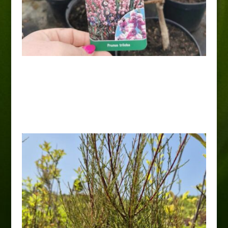
Migdałowiec trójklapowy-
krzew
35,00
zł