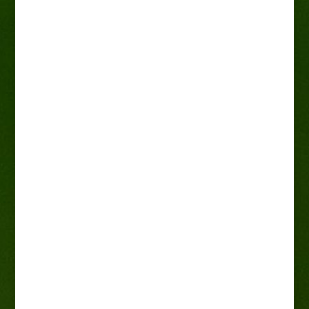
Żylistek „Nikko”