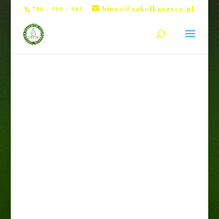
biuro@szkolkaszyce.pl
790 - 590 - 985
Strona główna
/
Rośliny liściaste
/ Żylistek „Nikko”