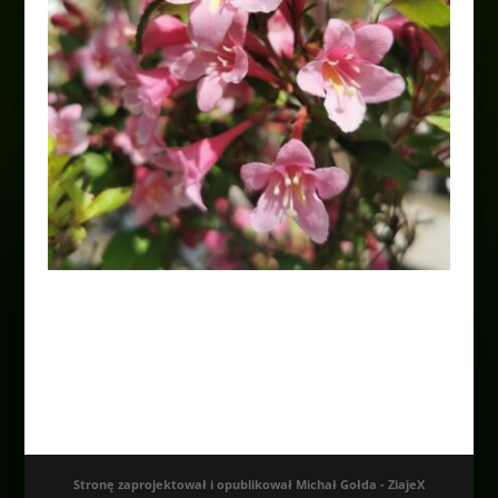
Krzewuszka cudowna
„Styriaca”
15,00
zł
Stronę zaprojektował i opublikował Michał Gołda - ZiajeX