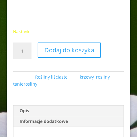
25,00
zł
Roślina w pojemniku 5l.
Na stanie
ilość
Dodaj do koszyka
Żylistek
"Nikko"
Kategoria:
Rośliny liściaste
Tagi:
krzewy
,
rosliny
,
tanierosliny
Opis
Informacje dodatkowe