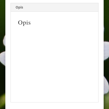
Opis
Opis
To efektowna odmiana wrzosu, wyróżniająca
się złocistożółtym ulistnieniem oraz
delikatnymi, jasnoróżowymi kwiatami, które
pojawiają się późnym latem i jesienią.
Roślina osiąga około 20–30 cm wysokości i
tworzy zwarte, rozgałęzione kępy. Idealna do
ogrodów wrzosowiskowych, skalniaków,
obwódek i uprawy w donicach. Najlepiej
rośnie na stanowiskach słonecznych, w
kwaśnej, dobrze przepuszczalnej glebie.
Dzięki kolorowym liściom dekoracyjna przez
cały rok.