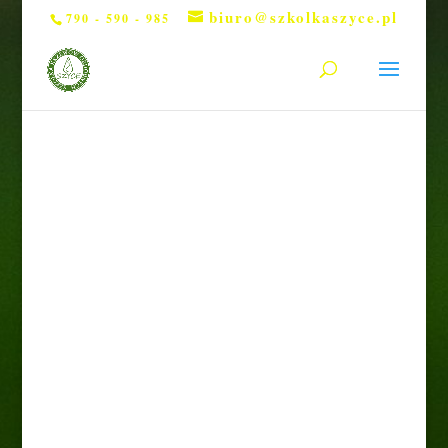
biuro@szkolkaszyce.pl
790 - 590 - 985
Strona główna
/
Wrzosy
/ Wrzos gold pink