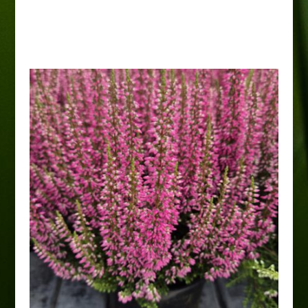
Wrzos dwukolorowy
11,00
zł