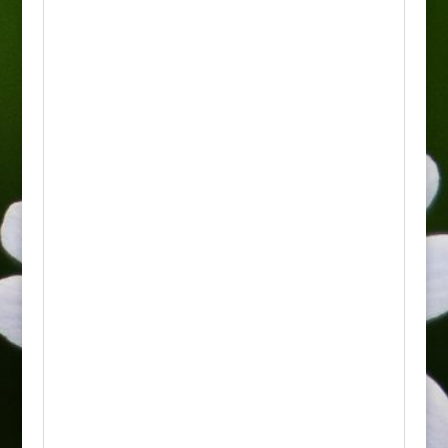
Ze względu na wielkość rośliny
możliwy jest jedynie odbiór
osobisty.
Jest to niewielkie drzewo szczepione na pniu
tworzącą piękną kulistą koronkę, wolno
rośnie a dochodzi do wysokość około 2-3
metrów, w zależności na jakiej wysokości był
szczepiony. Ma przepiękne, połyskliwe
zielone trój klapowe liście, które robią wręcz
imponujące wrażenie. Całości dopełniają
kremowo-białe kwiaty, które bardzo licznie
pojawiają się w maju i czerwcu tworząc
wspólnie z liśćmi prawdziwe zatrzęsienie
kolorów.
Liście ma ciemnozielone, błyszczące. Pędy
pokryte drobnymi cierniami. Łatwy w
uprawie i atrakcyjny wiśnia pasuje zarówno
do dużych, jak i małych ogrodów, do
sadzenia w grupach, w postaci zarośli lub