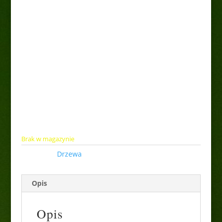
Wiśnia kulista
„Umbraculifera” pa
50,00
zł
Brak w magazynie
Kategoria:
Drzewa
Opis
Opis