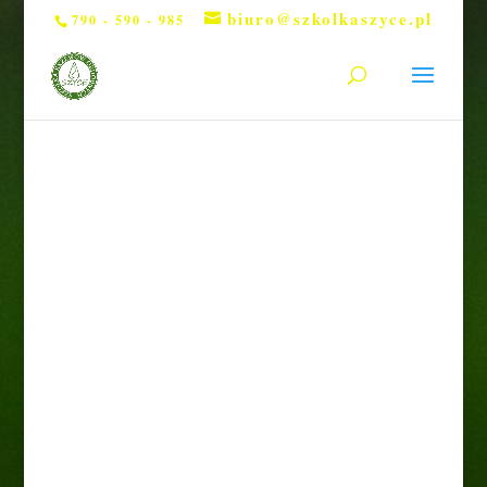
biuro@szkolkaszyce.pl
790 - 590 - 985
Strona główna
/
Drzewa
/ Wiśnia kulista
„Umbraculifera” pa