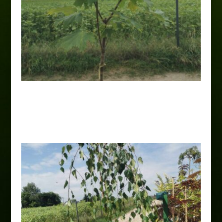
Klon pospolity „Globosum” Pa
110,00
zł