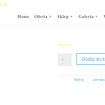
e.pl
Home
Oferta
Sklep
Galeria
Perowskia 'Blue
24,00
zł
Na stanie
ilość
Dodaj do 
Perowskia
'Blue
Spire'
Kategoria:
Byliny
Tagi:
perows