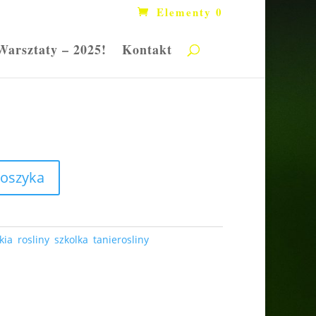
Elementy 0
Warsztaty – 2025!
Kontakt
 Spire’
koszyka
kia
,
rosliny
,
szkolka
,
tanierosliny