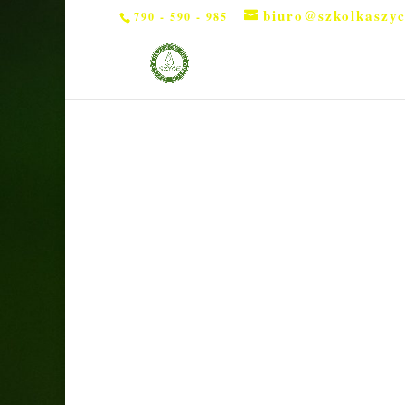
biuro@szkolkaszyc
790 - 590 - 985
Strona główna
/
Byliny
/ Perowskia 'Blue Spire’