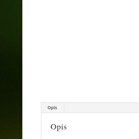
Opis
Opis
Roślina dorasta do wysokości ok 80 cm i w