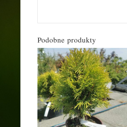
rośnie na glebach słabszych, suchych o od
wrześniu).
Podobne produkty