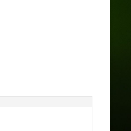
ina ma małe wymagania glebowe. Najlepiej