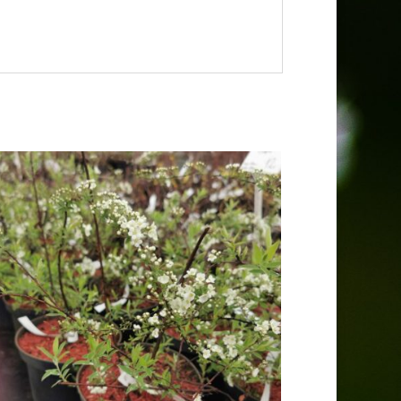
e w lipcu i sierpniu (czasem też we