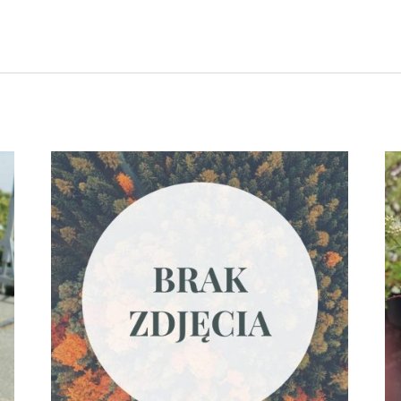
czynie zasadowym i na słonecznych stanowiskach. Perowskia kwitni