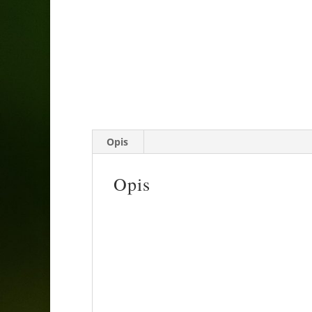
Opis
Opis
Niski krzew, który dorasta do wysokości ok
brzegu, opadające na zimę i pojawiają się
elementem tego migdałka są jego kwiaty, kt
różowe, pełne, przypominające małe różycz
ciemnobrązowych, nagich pędów, co nadaje
jest zazwyczaj obwieszczaniem zbliżającej
gleby i stanowisko słoneczne, ale może ro