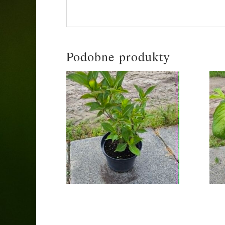
osłonięte od mroźnych wiatrów
Podobne produkty
Krzewuszka „Red
Kr
Prince”