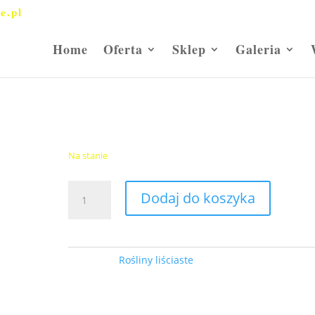
e.pl
Home
Oferta
Sklep
Galeria
trójklapowy-krzew
Migdałowiec trójklapowy-
krzew
35,00
zł
Na stanie
ilość
Dodaj do koszyka
Migdałowiec
trójklapowy-
krzew
Kategoria:
Rośliny liściaste