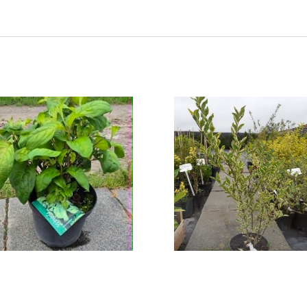
zewuszka „Lime
Ligustr „Variega
Monster”
10,00
zł