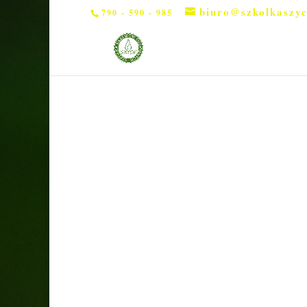
biuro@szkolkaszyc
790 - 590 - 985
Strona główna
/
Rośliny liściaste
/ Migdałowiec 