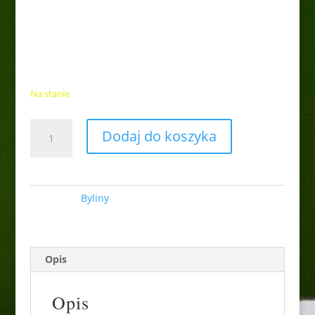
Liliowiec ogrodowy ’ Jolly
Hearts”
25,00
zł
Na stanie
ilość
Dodaj do koszyka
Liliowiec
ogrodowy
'
Jolly
Kategoria:
Byliny
Hearts"
Opis
Opis