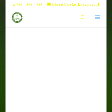
biuro@szkolkaszyce.pl
790 - 590 - 985
Strona główna
/
Byliny
/ Liliowiec ogrodowy ’ Jolly
Hearts”