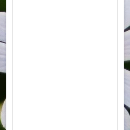
Liliowiec ogrodowy Jolly Hearts to wyjątkowo
urokliwa i trwała bylina wieloletnia.
Charakteryzuje się unikalnym, kontrastowym
ubarwieniem kwiatów, które przyciągają
wzrok z daleka i nadają ogrodowi
romantyczny charakter.
Najważniejsze cechy:
• Wygląd: Posiada duże, szeroko otwarte
kwiaty o pastelowym, jasnoróżowym lub
brzoskwiniowym kolorze płatków. W samym
centrum kwiatu znajduje się bardzo
wyraźne, duże, ciemnoczerwone lub
śliwkowe oko w kształcie serca, które otacza
żółto-zieloną gardziel. Liście są wąskie,
długie, łukowato wygięte i soczyście zielone.
• Kwitnienie: Od lipca do sierpnia. Na
jednym pędzie wyrasta wiele pąków, które
otwierają się po kolei, dzięki czemu roślina
pozostaje dekoracyjna przez wiele tygodni.