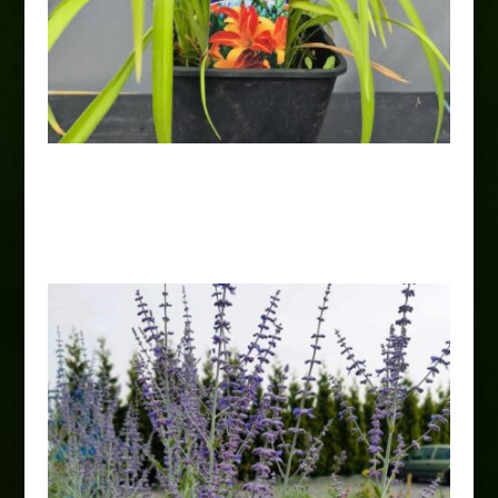
Liliowiec „Frans Hals”
25,00
zł