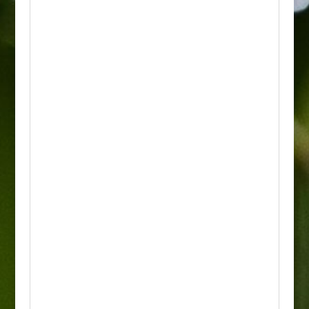
• Wzrost: Osiąga wysokość około 60 do 70
centymetrów. Rozrasta się w gęste,
regularne kępy o dekoracyjnej strukturze
liści.
• Wymagania: Najlepiej rośnie na
stanowiskach słonecznych lub delikatnie
półcienistych, gdzie kwiaty wybarwiają się
najintensywniej. Preferuje gleby żyzne,
przepuszczalne i umiarkowanie wilgotne,
choć jest bardzo tolerancyjny wobec
gorszego podłoża.
• Odporność: Wykazuje całkowitą
mrozoodporność i nie wymaga żadnego
zabezpieczania na zimę. Jest rośliną
długowieczną, wysoce odporną na suszę,
choroby oraz szkodniki.
• Zastosowanie: Doskonale prezentuje się na
rabatach bylinowych, w ogrodach wiejskich,
nowoczesnych oraz przydomowych. Świetnie
wygląda sadzony w grupach, jako obwódka