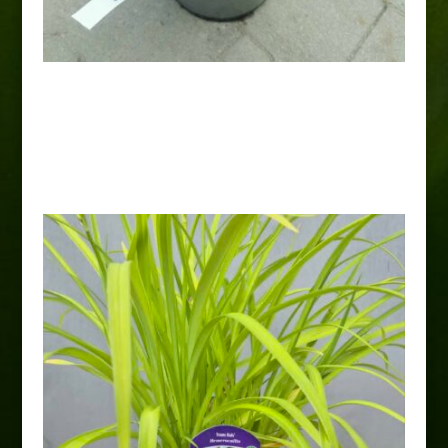
Tawułka chińska „Vision in
White” PBR
16,00
zł