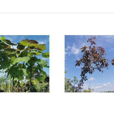
talpa „Purpurea”
Jabłoń ozdobn
„Nicoline”
200,00
zł