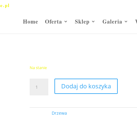
e.pl
Home
Oferta
Sklep
Galeria
issimum” Pa
Klon jawor
„Brilliantissimum” Pa
55,00
zł
Na stanie
ilość
Dodaj do koszyka
Klon
jawor
"Brilliantissimum"
Pa
Kategoria:
Drzewa