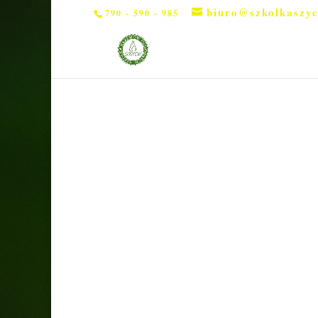
biuro@szkolkaszyc
790 - 590 - 985
Strona główna
/
Drzewa
/ Klon jawor „Brilliant