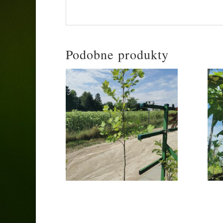
Podobne produkty
Platan klonolistny
Ca
30,00
zł