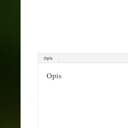
Opis
Opis
Ze względu na wielkość rośliny mo
Klon jawor to małe drzewo liściaste o kul
na podkładce klona jawora. To drzewo zask
Młode liście tej odmiany klonu są początko
później żółty cętkowany. Dolna strona liśc
jawor jest wyjątkową ozdobą otoczenia. Jeg