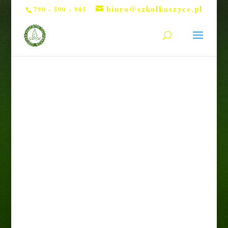
biuro@szkolkaszyce.pl
790 - 590 - 985
Strona główna
/
Drzewa
/ Jabłoń ozdobna 'Royalty’ Pa