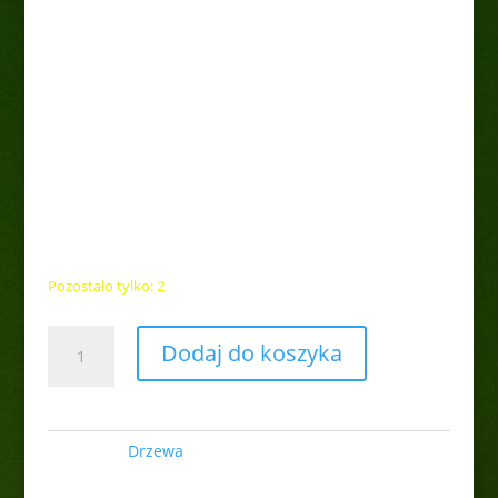
Jabłoń ozdobna 'Royalty’
Pa
40,00
zł
Pozostało tylko: 2
ilość
Dodaj do koszyka
Jabłoń
ozdobna
'Royalty'
Pa
Kategoria:
Drzewa