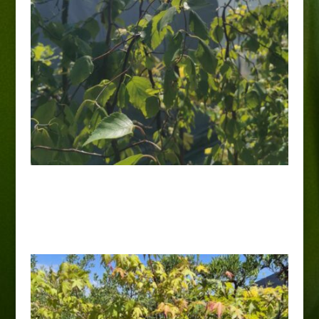
Brzoza „Spider Alley”
45,00
zł