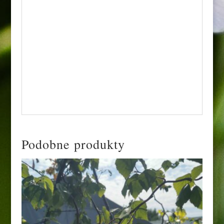
dojrzewają już pod koniec sierpnia i
utrzymują się aż do października.Przy
wszystkich zaletach drzewo jest stosunkowo
niewymagające. Do poprawnego wzrostu
wystarcza mu przeciętna gleba ogrodowa o
umiarkowanej wilgotności, jednak dobrze
znosi nawet letnie okresy suszy.
Podobne produkty