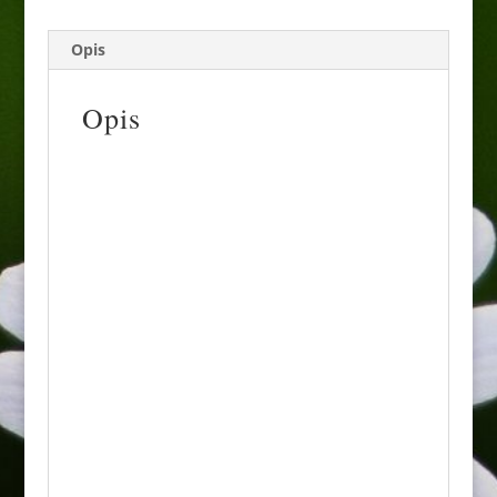
Opis
Opis
Ze względu na wielkość rośliny
możliwy jest jedynie odbiór
osobisty.
Osiąga wysokość około 3-4 metrów.
Charakteryzuje ją dość wyprostowana
korona i niskie rozgałęzienie. Ma
przepiękne, połyskliwe, czerwone liście
przechodzące nawet w odcienie purpury,
które robią wręcz piorunujące wrażenie.
Całości dopełniają bordowe kwiaty, które
bardzo licznie pojawiają się w maju, tworząc
wspólnie z liśćmi prawdziwe zatrzęsienie
kolorów. Jednak walory dekoracyjne jeszcze
bardziej urozmaicają małe owoce, które