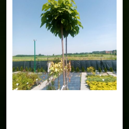
Catalpa bignoniowa „Nana”
Pa160-180cm
160,00
zł