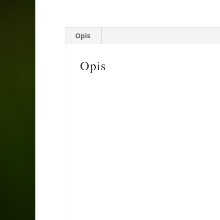
Opis
Opis
Irys Sensation (najczęściej spotykany jako 
wyjątkowo dekoracyjna roślina cebulowa lu
stanowią królewską ozdobę późnowiosenn
Najważniejsze cechy:
• Wygląd: Wytwarza duże, efektowne kwiat
płatki są szerokie i odchylone do dołu, o
Liście są wąskie, mieczowate, wzniesione i
• Kwitnienie: Od maja do lipca. Kwiaty roz
• Wzrost: W zależności od dokładnego podg
centymetrów wysokości, tworząc strzeliste,
• Wymagania: Najlepiej rośnie na stanowis
gleby przepuszczalne, żyzne, próchniczne 
niż odmiana holenderska.