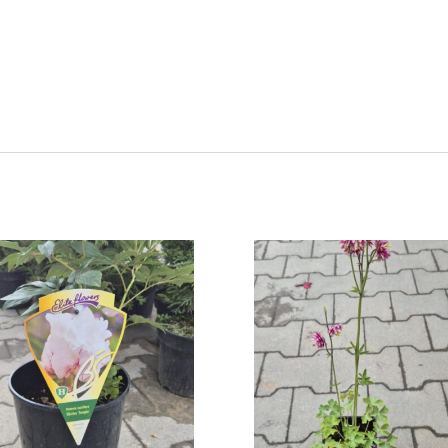
ść i może spędzać zimę w gruncie. Jest rośliną bardzo zdrową,
niki.
a rabatach bylinowych, w ogrodach skalnych oraz w nasadzeniach
du na sztywne pędy i trwałość kwiatów jest fantastyczną rośliną na