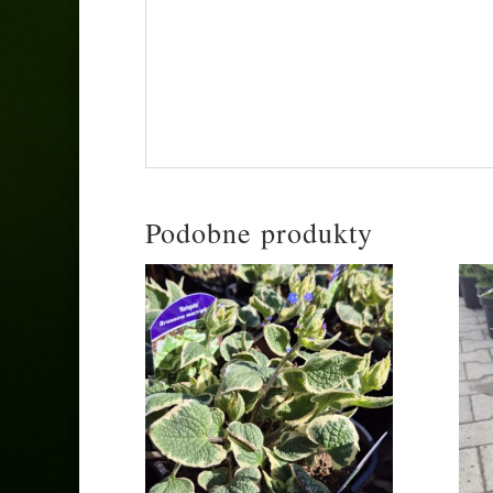
• Odporność: Wykazuje pełną mrozoodporno
rzadko atakowaną przez choroby czy szkod
• Zastosowanie: Doskonale sprawdza się n
naturalistycznych i orientalnych. Ze wzglę
kwiat cięty do wazonów.
Podobne produkty