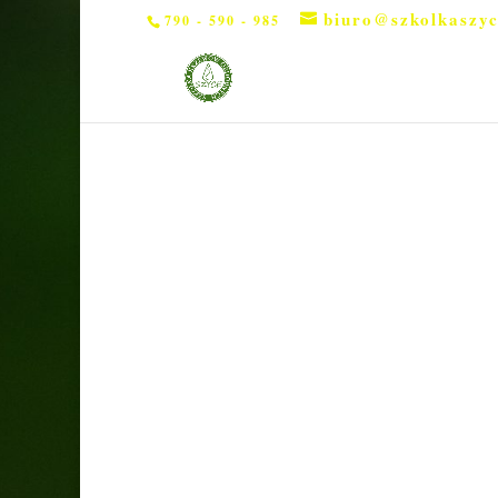
biuro@szkolkaszyc
790 - 590 - 985
Strona główna
/
Byliny
/ Irys ”Sensation”