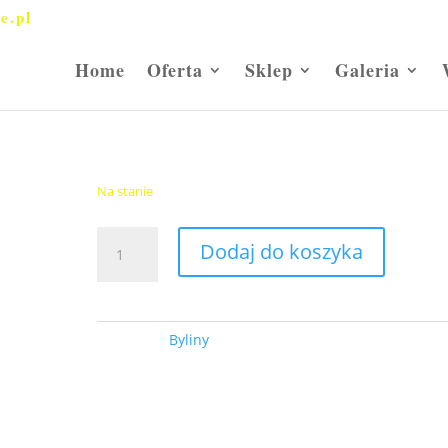
e.pl
Home
Oferta
Sklep
Galeria
Irys ”Sensation”
35,00
zł
Na stanie
ilość
Dodaj do koszyka
Irys
''Sensation''
Kategoria:
Byliny