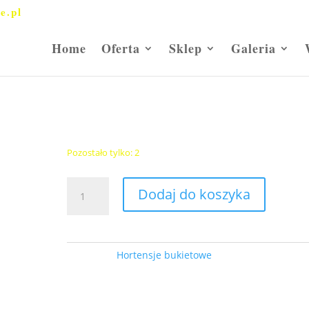
e.pl
Home
Oferta
Sklep
Galeria
a bukietowa ”Skyfall” Pa
Hortensja bukietowa
”Skyfall” Pa
80,00
zł
Pozostało tylko: 2
ilość
Dodaj do koszyka
Hortensja
bukietowa
''Skyfall''
Pa
Kategoria:
Hortensje bukietowe