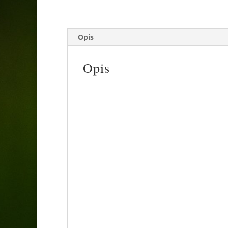
Opis
Opis
Hortensja bukietowa Skyfall szczepiona na 
koronie. Jest to nowoczesna i wielokrotni
kwiatów, niespotykaną u innych hortensji 
Najważniejsze cechy:
• Wygląd: Posiada jajowate, ciemnozielone 
stożkowate kwiatostany. Pojedyncze kwiaty
końcach, przez co przypominają kwiaty hia
a pod koniec lata delikatnie różowieją.
• Kwitnienie: Od lipca do września lub paź
utrzymują się na pędach.
• Wzrost: Wysokość drzewka zależy od wyso
natury rośnie kompaktowo, osiągając około
bardzo sztywne i grube, dzięki czemu be