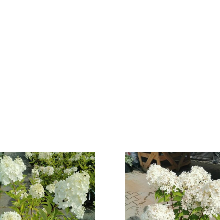
kach słonecznych lub półcienistych. Preferuje gleby żyzne,
e wilgotne o odczynie lekko kwaśnym.
ć (znosi temperatury do -30 stopni) i świetnie radzi sobie w
 jednorocznych, dlatego wymaga silnego przycinania korony
enie.
aną i lekką formę na pniu idealnie nadaje się do nowoczesnych,
 reprezentacyjne. Fantastycznie sprawdza się sadzona na niskich
h na tarasach i balkonach.