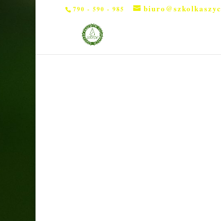
biuro@szkolkaszyc
790 - 590 - 985
Strona główna
/
Hortensje bukietowe
/ Hortensj