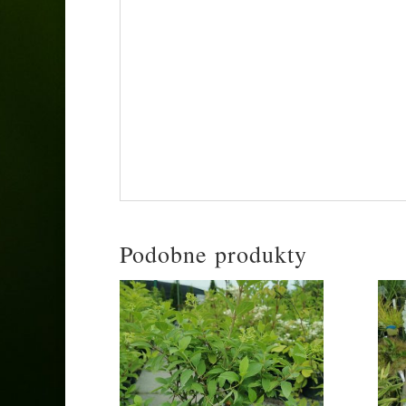
• Wymagania: Najlepiej rośnie na stanowis
próchnicze, przepuszczalne i umiarkowani
• Odporność: Wykazuje pełną mrozoodpornoś
gruncie bez okrywania. Kwitnie na pędach
wczesną wiosną, co zapewnia obfite kwitni
• Zastosowanie: Ze względu na uporządkow
minimalistycznych ogrodów oraz w miejsca
rabatach oraz w uprawie w dużych donicac
Podobne produkty