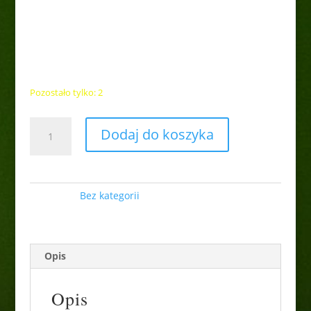
Hortensja bukietowa
”Limelight” poj.10l
60,00
zł
Pozostało tylko: 2
ilość
Dodaj do koszyka
Hortensja
bukietowa
''Limelight''
poj.10l
Kategoria:
Bez kategorii
Opis
Opis