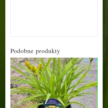
w nasadzeniach grupowych. Idealna do
tworzenia efektownych, kwitnących
żywopłotów, szpalerów, a jej sztywne pędy
sprawiają, że kwiaty są doskonałe do
wazonów i suchych bukietów
Podobne produkty