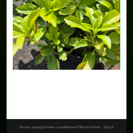
Runianka japońska ” Green
Carpet”
15,00
zł
Stronę zaprojektował i opublikował Michał Gołda - ZiajeX