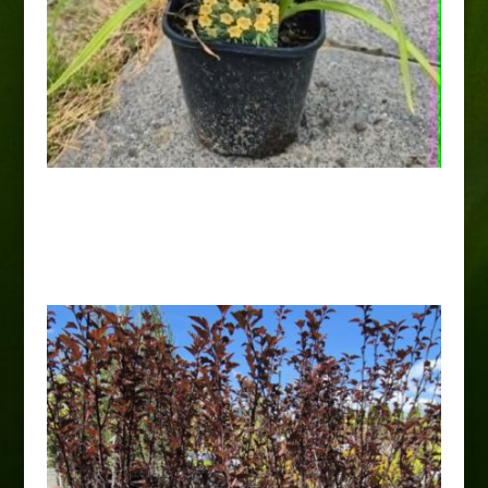
Liliowiec „Stella de Oro”
18,00
zł