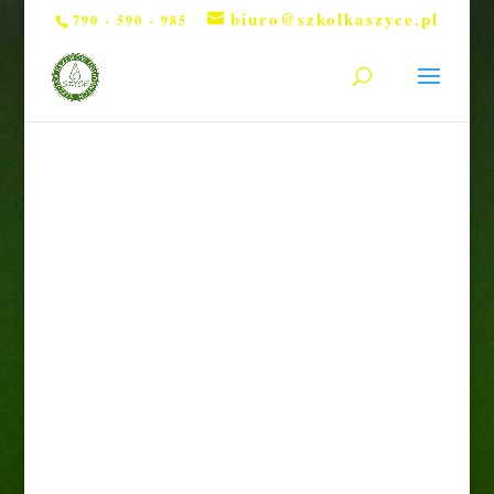
biuro@szkolkaszyce.pl
790 - 590 - 985
Strona główna
/
Bez kategorii
/ Hortensja bukietowa
”Limelight” poj.10l