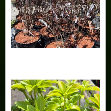
Pęcherznica ” All Black”
24,00
zł