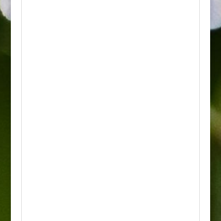
na krzewie przez całą zimę, stanowiąc
piękną dekorację ogrodu pod śniegiem.
• Wzrost: Rośnie silnie i dość szybko,
osiągając zazwyczaj wysokość od 2 do 2,5
metra przy podobnej szerokości. Tworzy
duży, zwarty i bardzo rozłożysty krzew.
• Wymagania: Najlepiej rośnie na
stanowiskach słonecznych lub lekko
półcienistych. Preferuje gleby żyzne,
próchnicze, przepuszczalne i stale
umiarkowanie wilgotne o odczynie lekko
kwaśnym.
• Odporność: Wykazuje całkowitą
mrozoodporność i jest bardzo odporna na
choroby oraz szkodniki. Wymaga
corocznego, silnego przycinania wczesną
wiosną, co gwarantuje wytworzenie
ogromnych kwiatostanów.
• Zastosowanie: Doskonale sprawdza się jako
soliter w miejscach reprezentacyjnych oraz