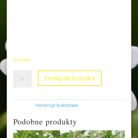
intensywny, czerwono-brązowy kolor, co jest dosyć
rzadkie u tego gatunku. W czerwcu krzew zamienia
się w widowiskowo kwitnący bukiet, który czaruje
swoim pięknem aż do końca września. Niesamowite,
wysmukłe, stożkowate, początkowo białe kwiatostany
z czasem nabierają mocnej, wyrazistej, różowo-
czerwonej barwy.Jesienią liście hortensji zmieniają
kolor na bordowo-czerwony kolor.
Na stanie
ilość
Dodaj do koszyka
Hortensja
bukietowa
'Early
Sensation'
Kategoria:
Hortensje bukietowe
Podobne produkty