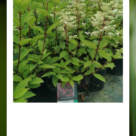
Hortensja bukietowa 'Wim’s
Red’
30,00
zł