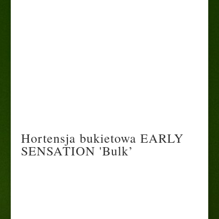
Hortensja bukietowa 'Early
Sensation’
25,00
zł
Hortensja bukietowa EARLY
SENSATION 'Bulk’
EARLY SENSATION 'Bulk’ to jedna z najwcześniej
kwitnących odmian hortensji bukietowej. Dorasta do
około 200 cm wysokości i 150 cm szerokości. Sztywne,
wzniesione, bordowe łodygi ozdobione są zielonymi,
owalnymi liśćmi, które jesienią przebarwiają się na