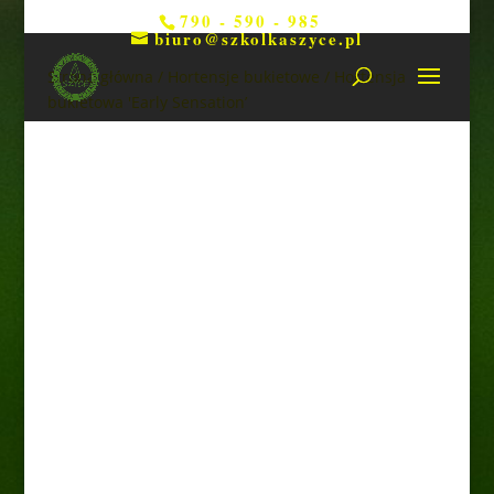
790 - 590 - 985
biuro@szkolkaszyce.pl
Strona główna
/
Hortensje bukietowe
/ Hortensja
bukietowa 'Early Sensation’