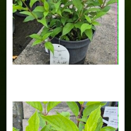
Hortensja bukietowa „Kyushu”
20,00
zł