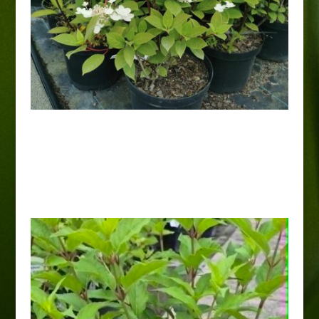
Hortensja bukietowa 'Early
Sensation’
25,00
zł