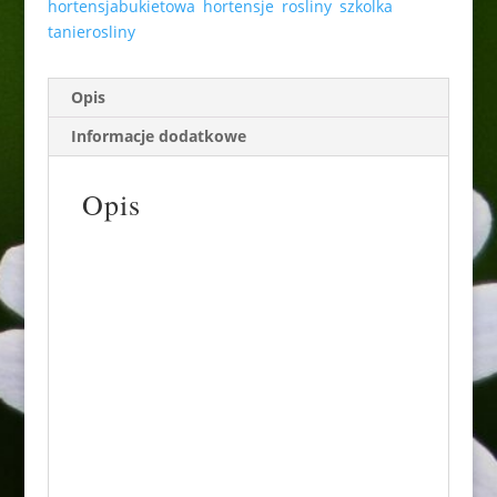
hortensjabukietowa
,
hortensje
,
rosliny
,
szkolka
,
tanierosliny
Opis
Informacje dodatkowe
Opis
Odmiana ta wyróżnia się bardzo licznymi i
dużymi kwiatostanami, które osiągają do 30-
40 cm długości. Początkowo są białe, pod
koniec lipca zaczynają nabierać różowego
rumieńca, a w sierpniu przyoblekają się w
swą ostateczną, purpurowoczerwoną barwę.
Kwitnie od lipca do września i
października.Dorasta do około 150 cm
wysokości i zbliżonej szerokości.