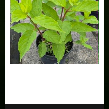
Hortensja bukietowa „Pink
Diamond”
20,00
zł