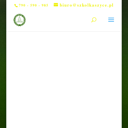
biuro@szkolkaszyce.pl
790 - 590 - 985
Strona główna
/
Hortensje bukietowe
/ Hortensja
bukietowa „Diamant Rouge”