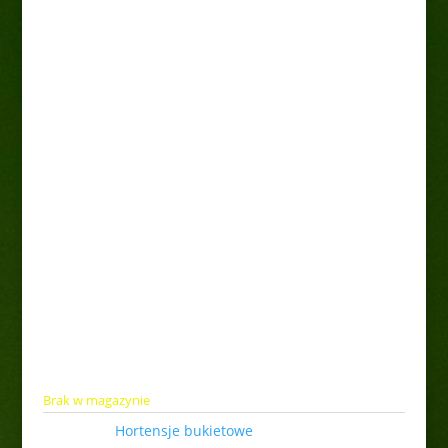
Hortensja bukietowa
„Diamant Rouge”
25,00
zł
Roślina w donicy 2l. Wysokość około 40 cm
Brak w magazynie
Kategoria:
Hortensje bukietowe
Tagi: