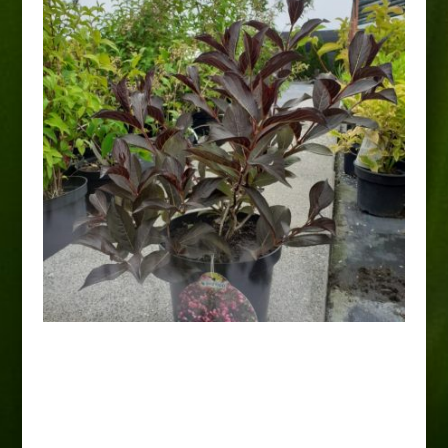
Krzewuszka cudowna
„Alexandra”
25,00
zł