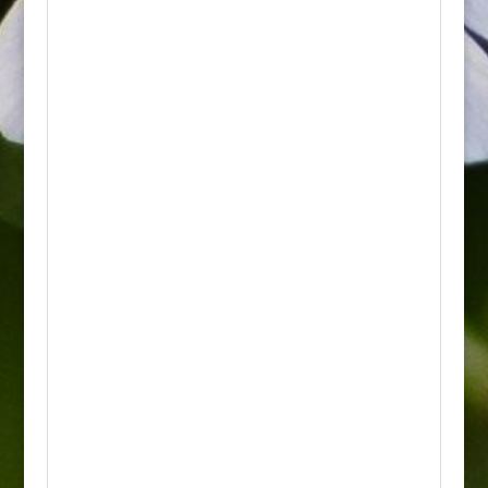
nieprzerwanie przez całe lato, wprost
masowo wabiąc do ogrodu setki motyli i
pszczół, przez co roślina nazywana jest
motylim krzewem.
• Wzrost: Jest to odmiana wybitnie karłowa i
miniaturowa. Osiąga zaledwie od 50 do 60
centymetrów wysokości i podobną
szerokość, zachowując naturalnie gęsty,
regularny i zaokrąglony kształt.
• Wymagania: Wymaga stanowisk w pełni
słonecznych, ciepłych i osłoniętych od
silnych wiatrów. Najlepiej rośnie na glebach
żyznych, przepuszczalnych, umiarkowanie
wilgotnych o odczynie obojętnym lub lekko
zasadowym. Bardzo źle znosi podmokłe
podłoże i stojącą wodę.
• Odporność: Wykazuje umiarkowaną
mrozoodporność, dlatego na zimę zaleca się
usypanie kopczyka z ziemi, kory lub liści u