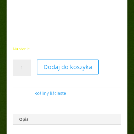
Budleja Dawida
miniaturowa Butterfly
Candy Little Purple®
27,00
zł
Na stanie
ilość
Dodaj do koszyka
Budleja
Dawida
miniaturowa
Butterfly
Kategoria:
Rośliny liściaste
Candy
Little
Purple®
Opis