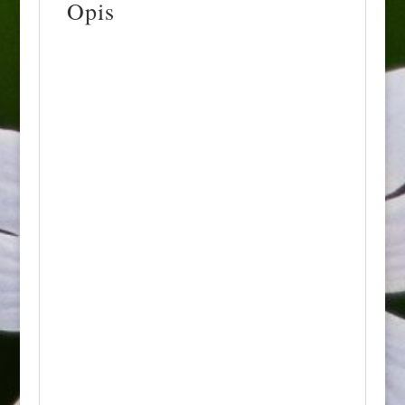
Opis
Budleja Dawida Butterfly Candy Little
Purple® (znana również jako seria Butterfly
Candy) to niezwykle urokliwa, kompaktowa i
miniaturowa odmiana krzewu liściastego.
Słynie ze swoich gęstych, intensywnie
fioletowych kwiatostanów oraz potężnych
właściwości miododajnych.
Najważniejsze cechy:
• Wygląd: Posiada lancetowate, drobne,
zielonoszare liście pokryte od spodu
miękkim kutnerem. Jej największą ozdobą są
bardzo gęste, stożkowate wiechy złożone z
drobnych, intensywnie purpurowo-
fioletowych kwiatów z jasnym,
pomarańczowym oczkiem w środku. Kwiaty
wydzielają bardzo mocny, słodki zapach.
• Kwitnienie: Od lipca do października.
Krzew kwitnie niezwykle obficie i