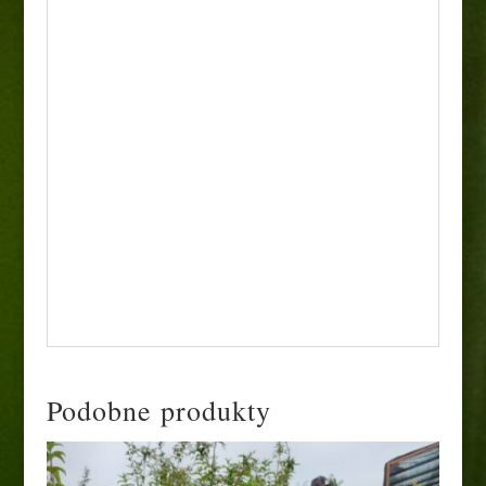
nasady krzewu. Wiosną (w marcu lub
kwietniu) wymaga bardzo silnego przycięcia
tuż nad ziemią, co stymuluje krzewienie się i
gwarantuje spektakularne kwitnienie na
nowych pędach.
• Zastosowanie: Ze względu na swoje
miniaturowe rozmiary jest to jedna z
najlepszych odmian budlei do uprawy w
donicach i skrzynkach na słonecznych
balkonach oraz tarasach. W gruncie idealnie
sprawdza się w małych ogrodach, ogrodach
skalnych, na niskich rabatach bylinowych
oraz jako roślina obwódkowa wzdłuż ścieżek.
Podobne produkty