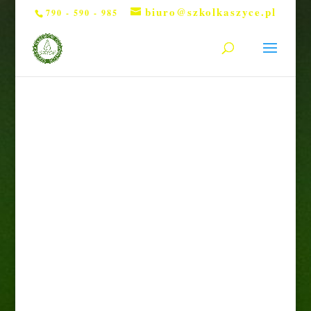
biuro@szkolkaszyce.pl
790 - 590 - 985
Strona główna
/
Rośliny liściaste
/ Budleja Dawida
miniaturowa Butterfly Candy Little Purple®