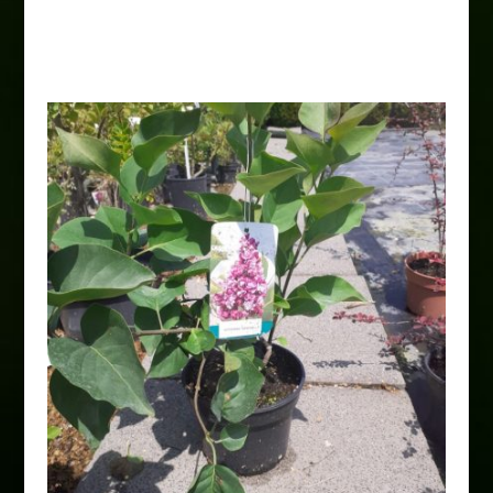
Clound’
22,00
zł