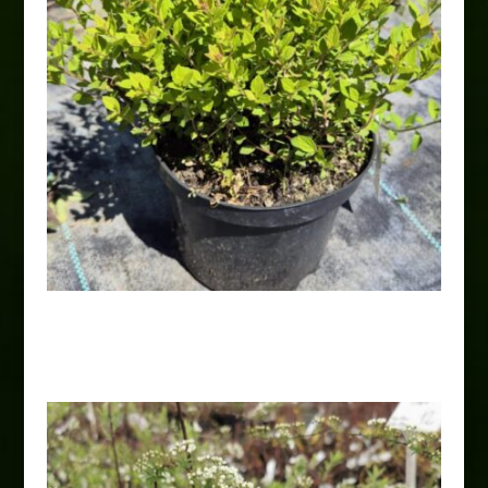
Tawuła japońska „Little Princess”
14,00
zł