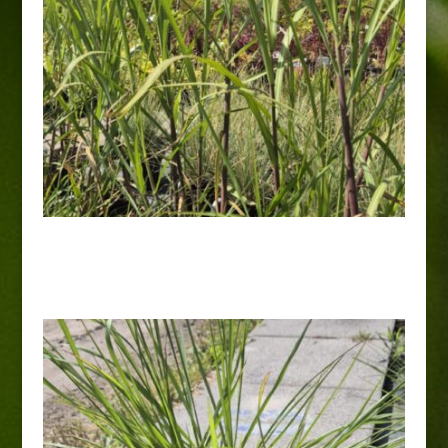
Miskant olbrzymi 'Giganteus’
28,00
zł