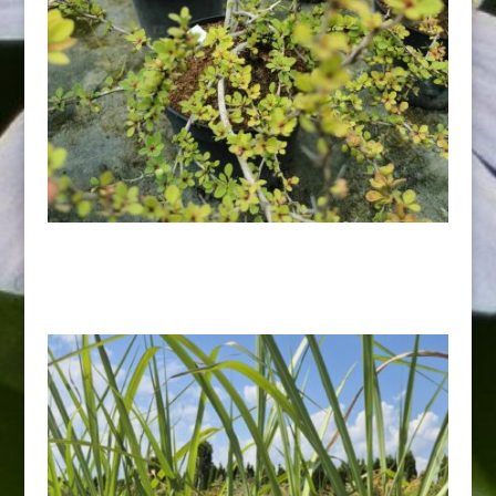
Berberys „Green Carpet”
15,00
zł