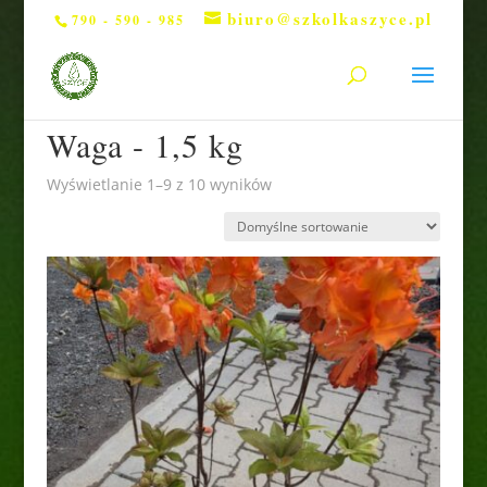
biuro@szkolkaszyce.pl
790 - 590 - 985
Strona główna
/ Klasy wysyłkowe produktu / Waga -
1,5 kg
Waga - 1,5 kg
Wyświetlanie 1–9 z 10 wyników