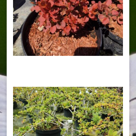
Berberys „Admiration”
24,00
zł