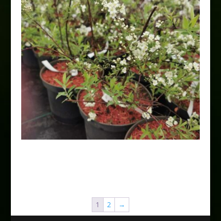
Tawuła szara „Grefsheim”
15,00
zł
1
2
→