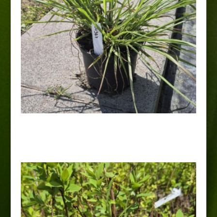
Rozplenica „Moundry”
24,00
zł