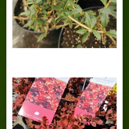
Berberys 'Park Jewel’
15,00
zł