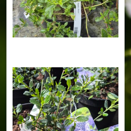
Prusznik ’ Yankee Point ’
28,00
zł