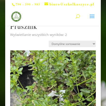
biuro@szkolkaszyce.pl
790 - 590 - 985
Strona główna
/ Prusznik
Prusznik
Wyświetlanie wszystkich wyników: 2